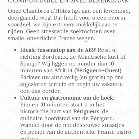
COMFORTABEL EN SNEL BEREIKBAAR
Onze Chambres d'Hôtes ligt aan een levendige,
doorgaande weg. Dat heeft voor u een enorm
voordeel: we zijn extreem makkelijk aan te
rijden. Geen stressvolle zoektochten over
smalle, onverlichte Franse wegen.
Ideale tussenstop aan de A89:
Reist u
richting Bordeaux, de Atlantische kust of
Spanje? Wij liggen op minder dan 10
minuten van
Afrit 14 (Périgueux-Ouest)
.
Parkeer uw auto veilig (en gratis) op ons
afgesloten terrein en begin uw vakantie
een dag eerder.
Cultuur en gastronomie om de hoek:
Binnen 10 minuten staat u in het
historische hart van
Périgueux
, de
culinaire hoofdstad van de Périgord.
Wandel door de middeleeuwse straatjes
en geniet van de authentieke Franse bistro
cultuur.